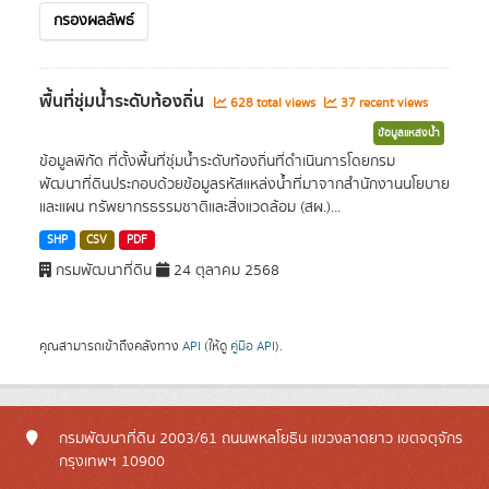
กรองผลลัพธ์
พื้นที่ชุ่มน้ำระดับท้องถิ่น
628 total views
37 recent views
ข้อมูลแหล่งน้ำ
ข้อมูลพิกัด ที่ตั้งพื้นที่ชุ่มน้ำระดับท้องถิ่นที่ดำเนินการโดยกรม
พัฒนาที่ดินประกอบด้วยข้อมูลรหัสแหล่งน้ำที่มาจากสำนักงานนโยบาย
และแผน ทรัพยากรธรรมชาติและสิ่งแวดล้อม (สผ.)...
SHP
CSV
PDF
กรมพัฒนาที่ดิน
24 ตุลาคม 2568
คุณสามารถเข้าถึงคลังทาง
API
(ให้ดู
คู่มือ API
).
กรมพัฒนาที่ดิน 2003/61 ถนนพหลโยธิน แขวงลาดยาว เขตจตุจักร
กรุงเทพฯ 10900