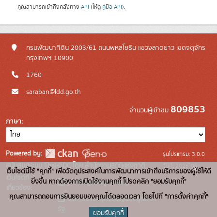
คุณสามารถเข้าถึงคลังทาง
API
(ให้ดู
คู่มือ API
).
กรมพัฒนาที่ดิน 2003/61 ถนนพหลโยธิน แขวงลาดยาว เขตจตุจักร
กรุงเทพฯ 10900
1760
saraban@ldd.go.th
809853
จำนวนผู้เข้าชม
ภาษา
Powered by:
รุ่นโปรแกรม: 3.0.0
สนับสนุนระบบ Thai-GDC โดย สำนักงานสถิติแห่งชาติ
วันที่: 2025-06-
x
เว็บไซต์นี้ใช้ "คุกกี้" เพื่อวัตถุประสงค์ในการพัฒนาการเข้าถึงบริการของผู้ใช้ให้ดี
เว็บไซต์ที่
10
ยิ่งขึ้น หากต้องการเปิดใช้งานคุกกี้ โปรดคลิก "ยอมรับคุกกี้"
ระบบบัญชีข้อมูลภาครัฐ
เกี่ยวข้อง:
คุณสามารถถอนการยินยอมของคุณได้ตลอดเวลา โดยไปที่ "การตั้งค่าคุกกี้"
บริการนามานุกรมบัญชีข้อมูลภาค
รัฐ
ยอมรับคุกกี้