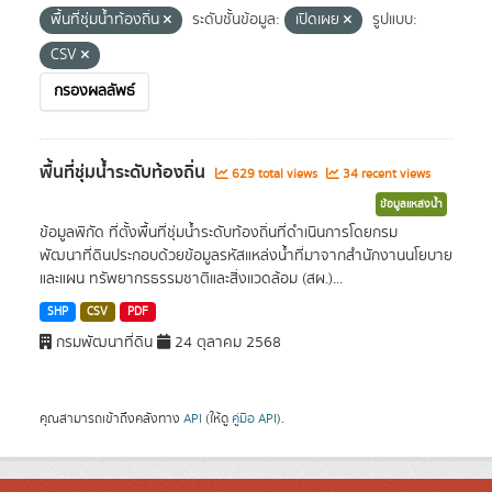
พื้นที่ชุ่มน้ำท้องถิ่น
ระดับชั้นข้อมูล:
เปิดเผย
รูปแบบ:
CSV
กรองผลลัพธ์
พื้นที่ชุ่มน้ำระดับท้องถิ่น
629 total views
34 recent views
ข้อมูลแหล่งน้ำ
ข้อมูลพิกัด ที่ตั้งพื้นที่ชุ่มน้ำระดับท้องถิ่นที่ดำเนินการโดยกรม
พัฒนาที่ดินประกอบด้วยข้อมูลรหัสแหล่งน้ำที่มาจากสำนักงานนโยบาย
และแผน ทรัพยากรธรรมชาติและสิ่งแวดล้อม (สผ.)...
SHP
CSV
PDF
กรมพัฒนาที่ดิน
24 ตุลาคม 2568
คุณสามารถเข้าถึงคลังทาง
API
(ให้ดู
คู่มือ API
).