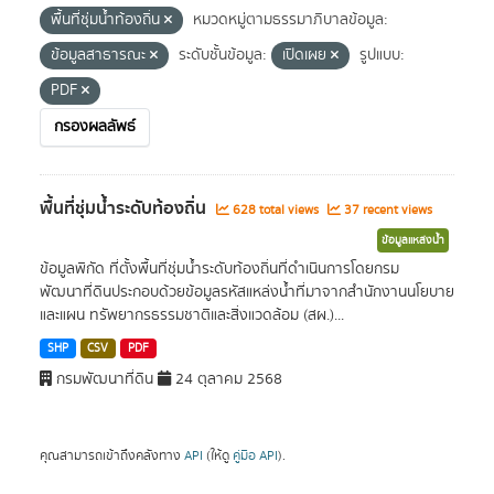
พื้นที่ชุ่มน้ำท้องถิ่น
หมวดหมู่ตามธรรมาภิบาลข้อมูล:
ข้อมูลสาธารณะ
ระดับชั้นข้อมูล:
เปิดเผย
รูปแบบ:
PDF
กรองผลลัพธ์
พื้นที่ชุ่มน้ำระดับท้องถิ่น
628 total views
37 recent views
ข้อมูลแหล่งน้ำ
ข้อมูลพิกัด ที่ตั้งพื้นที่ชุ่มน้ำระดับท้องถิ่นที่ดำเนินการโดยกรม
พัฒนาที่ดินประกอบด้วยข้อมูลรหัสแหล่งน้ำที่มาจากสำนักงานนโยบาย
และแผน ทรัพยากรธรรมชาติและสิ่งแวดล้อม (สผ.)...
SHP
CSV
PDF
กรมพัฒนาที่ดิน
24 ตุลาคม 2568
คุณสามารถเข้าถึงคลังทาง
API
(ให้ดู
คู่มือ API
).