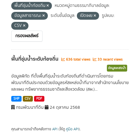
พื้นที่ชุ่มน้ำท้องถิ่น
หมวดหมู่ตามธรรมาภิบาลข้อมูล:
ข้อมูลสาธารณะ
ระดับชั้นข้อมูล:
เปิดเผย
รูปแบบ:
CSV
กรองผลลัพธ์
พื้นที่ชุ่มน้ำระดับท้องถิ่น
636 total views
33 recent views
ข้อมูลแหล่งน้ำ
ข้อมูลพิกัด ที่ตั้งพื้นที่ชุ่มน้ำระดับท้องถิ่นที่ดำเนินการโดยกรม
พัฒนาที่ดินประกอบด้วยข้อมูลรหัสแหล่งน้ำที่มาจากสำนักงานนโยบาย
และแผน ทรัพยากรธรรมชาติและสิ่งแวดล้อม (สผ.)...
SHP
CSV
PDF
กรมพัฒนาที่ดิน
24 ตุลาคม 2568
คุณสามารถเข้าถึงคลังทาง
API
(ให้ดู
คู่มือ API
).