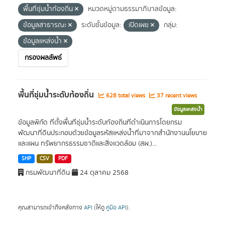
พื้นที่ชุ่มน้ำท้องถิ่น
หมวดหมู่ตามธรรมาภิบาลข้อมูล:
ข้อมูลสาธารณะ
ระดับชั้นข้อมูล:
เปิดเผย
กลุ่ม:
ข้อมูลแหล่งน้ำ
กรองผลลัพธ์
พื้นที่ชุ่มน้ำระดับท้องถิ่น
628 total views
37 recent views
ข้อมูลแหล่งน้ำ
ข้อมูลพิกัด ที่ตั้งพื้นที่ชุ่มน้ำระดับท้องถิ่นที่ดำเนินการโดยกรม
พัฒนาที่ดินประกอบด้วยข้อมูลรหัสแหล่งน้ำที่มาจากสำนักงานนโยบาย
และแผน ทรัพยากรธรรมชาติและสิ่งแวดล้อม (สผ.)...
SHP
CSV
PDF
กรมพัฒนาที่ดิน
24 ตุลาคม 2568
คุณสามารถเข้าถึงคลังทาง
API
(ให้ดู
คู่มือ API
).