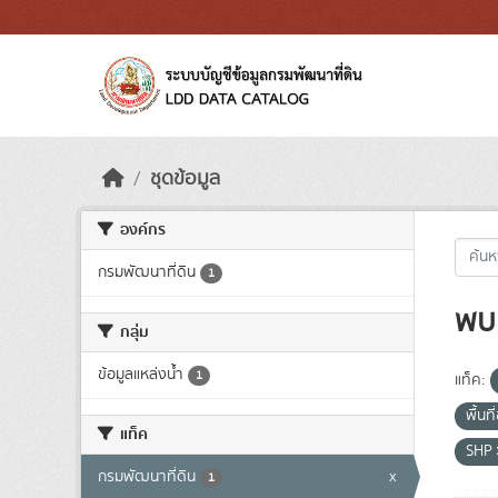
Skip to main content
ชุดข้อมูล
องค์กร
กรมพัฒนาที่ดิน
1
พบ 
กลุ่ม
ข้อมูลแหล่งน้ำ
1
แท็ค:
พื้นท
แท็ค
SHP
กรมพัฒนาที่ดิน
x
1