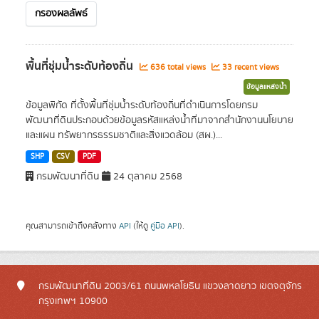
กรองผลลัพธ์
พื้นที่ชุ่มน้ำระดับท้องถิ่น
636 total views
33 recent views
ข้อมูลแหล่งน้ำ
ข้อมูลพิกัด ที่ตั้งพื้นที่ชุ่มน้ำระดับท้องถิ่นที่ดำเนินการโดยกรม
พัฒนาที่ดินประกอบด้วยข้อมูลรหัสแหล่งน้ำที่มาจากสำนักงานนโยบาย
และแผน ทรัพยากรธรรมชาติและสิ่งแวดล้อม (สผ.)...
SHP
CSV
PDF
กรมพัฒนาที่ดิน
24 ตุลาคม 2568
คุณสามารถเข้าถึงคลังทาง
API
(ให้ดู
คู่มือ API
).
กรมพัฒนาที่ดิน 2003/61 ถนนพหลโยธิน แขวงลาดยาว เขตจตุจักร
กรุงเทพฯ 10900