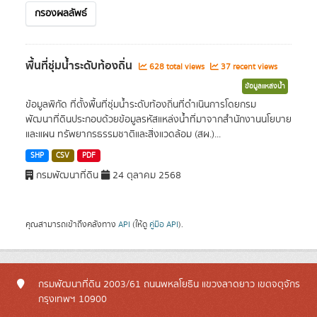
กรองผลลัพธ์
พื้นที่ชุ่มน้ำระดับท้องถิ่น
628 total views
37 recent views
ข้อมูลแหล่งน้ำ
ข้อมูลพิกัด ที่ตั้งพื้นที่ชุ่มน้ำระดับท้องถิ่นที่ดำเนินการโดยกรม
พัฒนาที่ดินประกอบด้วยข้อมูลรหัสแหล่งน้ำที่มาจากสำนักงานนโยบาย
และแผน ทรัพยากรธรรมชาติและสิ่งแวดล้อม (สผ.)...
SHP
CSV
PDF
กรมพัฒนาที่ดิน
24 ตุลาคม 2568
คุณสามารถเข้าถึงคลังทาง
API
(ให้ดู
คู่มือ API
).
กรมพัฒนาที่ดิน 2003/61 ถนนพหลโยธิน แขวงลาดยาว เขตจตุจักร
กรุงเทพฯ 10900