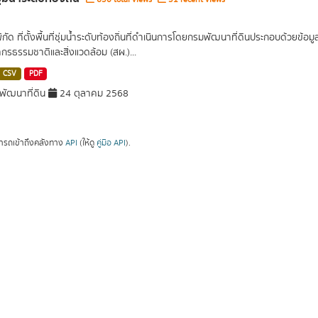
พิกัด ที่ตั้งพื้นที่ชุ่มน้ำระดับท้องถิ่นที่ดำเนินการโดยกรมพัฒนาที่ดินประกอบด้วย
กรธรรมชาติและสิ่งแวดล้อม (สผ.)...
CSV
PDF
ัฒนาที่ดิน
24 ตุลาคม 2568
ารถเข้าถึงคลังทาง
API
(ให้ดู
คู่มือ API
).