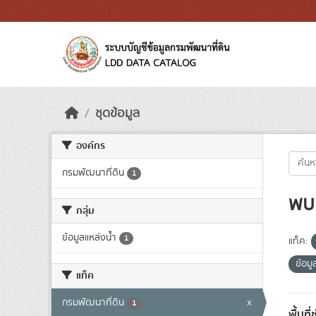
Skip to main content
ชุดข้อมูล
องค์กร
กรมพัฒนาที่ดิน
1
พบ 
กลุ่ม
ข้อมูลแหล่งน้ำ
1
แท็ค:
ข้อม
แท็ค
กรมพัฒนาที่ดิน
x
1
พื้นที