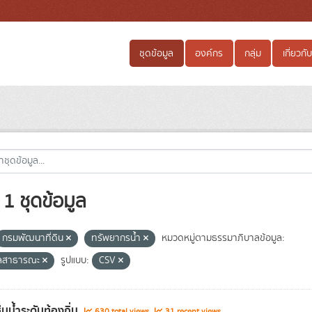
ชุดข้อมูล
องค์กร
กลุ่ม
เกี่ยวกับ
1 ชุดข้อมูล
กรมพัฒนาที่ดิน
ทรัพยากรน้ำ
หมวดหมู่ตามธรรมาภิบาลข้อมูล:
ูลสาธารณะ
รูปแบบ:
CSV
่ชุ่มน้ำระดับท้องถิ่น
630 total views
31 recent views