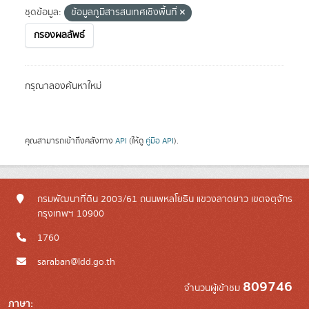
ชุดข้อมูล:
ข้อมูลภูมิสารสนเทศเชิงพื้นที่
กรองผลลัพธ์
กรุณาลองค้นหาใหม่
คุณสามารถเข้าถึงคลังทาง
API
(ให้ดู
คู่มือ API
).
กรมพัฒนาที่ดิน 2003/61 ถนนพหลโยธิน แขวงลาดยาว เขตจตุจักร
กรุงเทพฯ 10900
1760
saraban@ldd.go.th
809746
จำนวนผู้เข้าชม
ภาษา