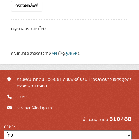
กรองผลลัพธ์
กรุณาลองค้นหาใหม่
คุณสามารถเข้าถึงคลังทาง
API
(ให้ดู
คู่มือ API
).
กรมพัฒนาที่ดิน 2003/61 ถนนพหลโยธิน แขวงลาดยาว เขตจตุจักร
กรุงเทพฯ 10900
1760
saraban@ldd.go.th
810488
จำนวนผู้เข้าชม
ภาษา