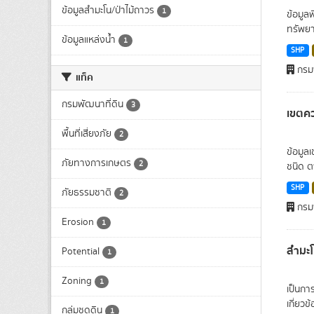
ข้อมูลสำมะโน/ป่าไม้ถาวร
1
ข้อมูล
ทรัพยา
ข้อมูลแหล่งน้ำ
1
SHP
กรมพ
แท็ค
กรมพัฒนาที่ดิน
3
เขตคว
พื้นที่เสี่ยงภัย
2
ข้อมูล
ภัยทางการเกษตร
2
ชนิด ต
SHP
ภัยธรรมชาติ
2
กรมพ
Erosion
1
สำมะโ
Potential
1
Zoning
1
เป็นกา
เกี่ยวข
กลุ่มชุดดิน
1