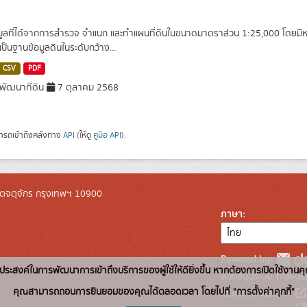
อมูลที่ได้จากการสำรวจ จำแนก และทำแผนที่ดินในขนาดมาตราส่วน 1:25,000 โดยมีหน่ว
เป็นฐานข้อมูลดินในระดับกว้าง...
CSV
PDF
ัฒนาที่ดิน
7 ตุลาคม 2568
ารถเข้าถึงคลังทาง
API
(ให้ดู
คู่มือ API
).
ตจตุจักร กรุงเทพฯ 10900
ภาษา
Powered by:
่อวัตถุประสงค์ในการพัฒนาการเข้าถึงบริการของผู้ใช้ให้ดียิ่งขึ้น หากต้องการเปิดใช้งานคุ
สนับสนุนระบบ Thai-GD
คุณสามารถถอนการยินยอมของคุณได้ตลอดเวลา โดยไปที่ "การตั้งค่าคุกกี้"
เว็บไซต์ที่เกี่ยวข้อง: