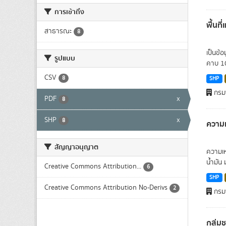
การเข้าถึง
พื้นที
สาธารณะ
8
เป็นข้
รูปแบบ
คาบ 10 
CSV
8
SHP
กรมพ
PDF
x
8
SHP
x
8
ความเ
สัญญาอนุญาต
ความเห
น้ำมัน 
Creative Commons Attribution...
6
SHP
Creative Commons Attribution No-Derivs
2
กรมพ
กลุ่ม