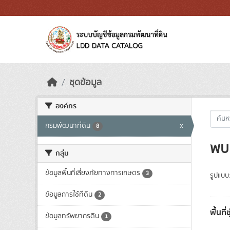
Skip to main content
ชุดข้อมูล
องค์กร
กรมพัฒนาที่ดิน
x
8
พบ 
กลุ่ม
ข้อมูลพื้นที่เสี่ยงภัยทางการเกษตร
3
รูปแบบ
ข้อมูลการใช้ที่ดิน
2
พื้นที
ข้อมูลทรัพยากรดิน
1