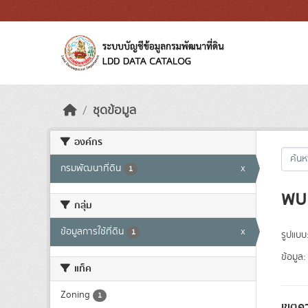
Skip to main content
ชุดข้อมูล
องค์กร
กรมพัฒนาที่ดิน
x
1
พบ 
กลุ่ม
ข้อมูลการใช้ที่ดิน
x
1
รูปแบบ
ข้อมูล:
แท็ค
Zoning
1
เขตคว