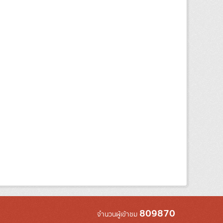
809870
จำนวนผู้เข้าชม