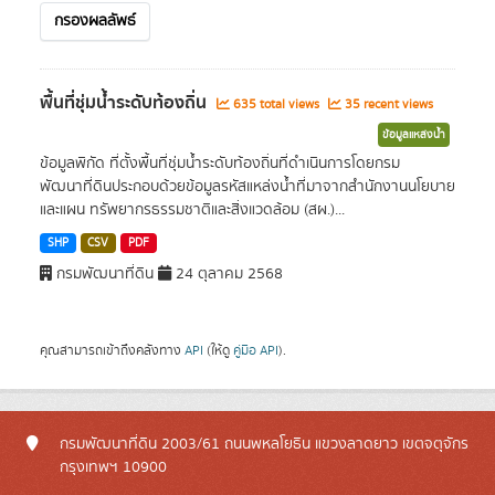
กรองผลลัพธ์
พื้นที่ชุ่มน้ำระดับท้องถิ่น
635 total views
35 recent views
ข้อมูลแหล่งน้ำ
ข้อมูลพิกัด ที่ตั้งพื้นที่ชุ่มน้ำระดับท้องถิ่นที่ดำเนินการโดยกรม
พัฒนาที่ดินประกอบด้วยข้อมูลรหัสแหล่งน้ำที่มาจากสำนักงานนโยบาย
และแผน ทรัพยากรธรรมชาติและสิ่งแวดล้อม (สผ.)...
SHP
CSV
PDF
กรมพัฒนาที่ดิน
24 ตุลาคม 2568
คุณสามารถเข้าถึงคลังทาง
API
(ให้ดู
คู่มือ API
).
กรมพัฒนาที่ดิน 2003/61 ถนนพหลโยธิน แขวงลาดยาว เขตจตุจักร
กรุงเทพฯ 10900