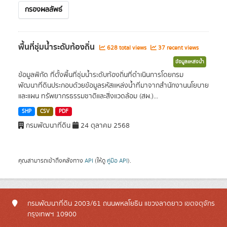
กรองผลลัพธ์
พื้นที่ชุ่มน้ำระดับท้องถิ่น
628 total views
37 recent views
ข้อมูลแหล่งน้ำ
ข้อมูลพิกัด ที่ตั้งพื้นที่ชุ่มน้ำระดับท้องถิ่นที่ดำเนินการโดยกรม
พัฒนาที่ดินประกอบด้วยข้อมูลรหัสแหล่งน้ำที่มาจากสำนักงานนโยบาย
และแผน ทรัพยากรธรรมชาติและสิ่งแวดล้อม (สผ.)...
SHP
CSV
PDF
กรมพัฒนาที่ดิน
24 ตุลาคม 2568
คุณสามารถเข้าถึงคลังทาง
API
(ให้ดู
คู่มือ API
).
กรมพัฒนาที่ดิน 2003/61 ถนนพหลโยธิน แขวงลาดยาว เขตจตุจักร
กรุงเทพฯ 10900