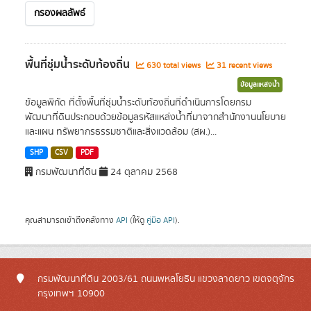
กรองผลลัพธ์
พื้นที่ชุ่มน้ำระดับท้องถิ่น
630 total views
31 recent views
ข้อมูลแหล่งน้ำ
ข้อมูลพิกัด ที่ตั้งพื้นที่ชุ่มน้ำระดับท้องถิ่นที่ดำเนินการโดยกรม
พัฒนาที่ดินประกอบด้วยข้อมูลรหัสแหล่งน้ำที่มาจากสำนักงานนโยบาย
และแผน ทรัพยากรธรรมชาติและสิ่งแวดล้อม (สผ.)...
SHP
CSV
PDF
กรมพัฒนาที่ดิน
24 ตุลาคม 2568
คุณสามารถเข้าถึงคลังทาง
API
(ให้ดู
คู่มือ API
).
กรมพัฒนาที่ดิน 2003/61 ถนนพหลโยธิน แขวงลาดยาว เขตจตุจักร
กรุงเทพฯ 10900