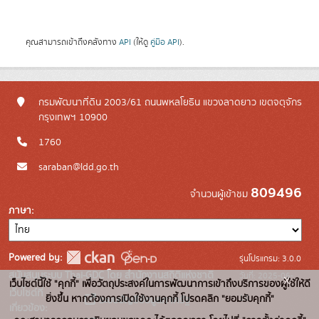
คุณสามารถเข้าถึงคลังทาง
API
(ให้ดู
คู่มือ API
).
กรมพัฒนาที่ดิน 2003/61 ถนนพหลโยธิน แขวงลาดยาว เขตจตุจักร
กรุงเทพฯ 10900
1760
saraban@ldd.go.th
809496
จำนวนผู้เข้าชม
ภาษา
Powered by:
รุ่นโปรแกรม: 3.0.0
สนับสนุนระบบ Thai-GDC โดย สำนักงานสถิติแห่งชาติ
วันที่: 2025-06-
x
เว็บไซต์นี้ใช้ "คุกกี้" เพื่อวัตถุประสงค์ในการพัฒนาการเข้าถึงบริการของผู้ใช้ให้ดี
เว็บไซต์ที่
10
ยิ่งขึ้น หากต้องการเปิดใช้งานคุกกี้ โปรดคลิก "ยอมรับคุกกี้"
ระบบบัญชีข้อมูลภาครัฐ
เกี่ยวข้อง: