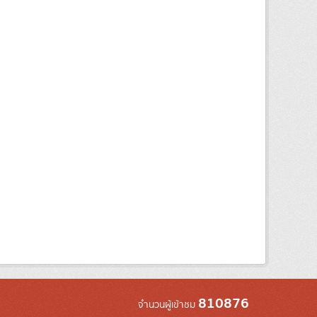
810876
จำนวนผู้เข้าชม