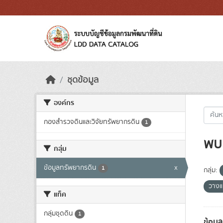
Skip to main content
ชุดข้อมูล
องค์กร
กองสำรวจดินและวิจัยทรัพยากรดิน
1
พบ 
กลุ่ม
ข้อมูลทรัพยากรดิน
x
1
กลุ่ม:
วางแ
แท็ค
กลุ่มชุดดิน
1
ข้อมู