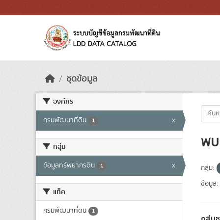
Skip to main content
ชุดข้อมูล
องค์กร
กรมพัฒนาที่ดิน
x
1
พบ 
กลุ่ม
ข้อมูลทรัพยากรดิน
x
1
กลุ่ม:
ข้อมูล:
แท็ค
กรมพัฒนาที่ดิน
1
กลุ่ม