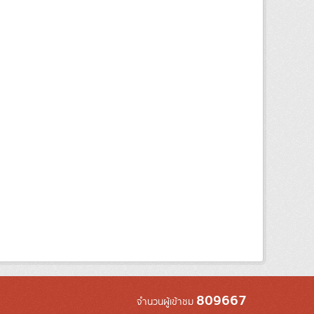
809667
จำนวนผู้เข้าชม