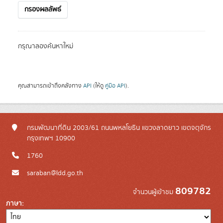
กรองผลลัพธ์
กรุณาลองค้นหาใหม่
คุณสามารถเข้าถึงคลังทาง
API
(ให้ดู
คู่มือ API
).
กรมพัฒนาที่ดิน 2003/61 ถนนพหลโยธิน แขวงลาดยาว เขตจตุจักร
กรุงเทพฯ 10900
1760
saraban@ldd.go.th
809782
จำนวนผู้เข้าชม
ภาษา