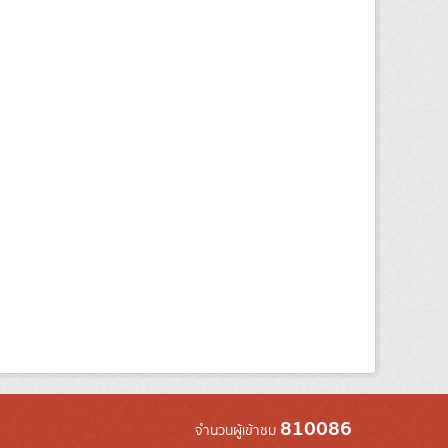
810086
จำนวนผู้เข้าชม