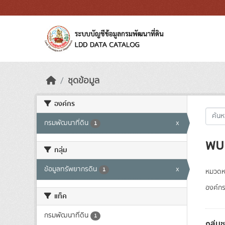
Skip to main content
ชุดข้อมูล
องค์กร
กรมพัฒนาที่ดิน
x
1
พบ 
กลุ่ม
ข้อมูลทรัพยากรดิน
x
1
หมวดหม
องค์กร
แท็ค
กรมพัฒนาที่ดิน
1
กลุ่ม